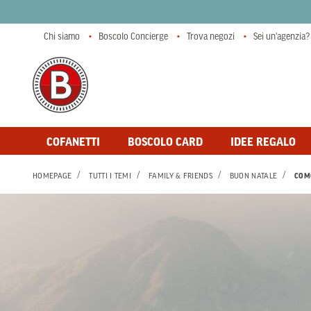
Chi siamo
Boscolo Concierge
Trova negozi
Sei un'agenzia?
COFANETTI
BOSCOLO CARD
IDEE REGALO
HOMEPAGE
TUTTI I TEMI
FAMILY & FRIENDS
BUON NATALE
COM