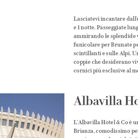
Lasciatevi incantare dall
e 1 notte. Passeggiate lun
ammirando le splendide vil
funicolare per Brunate p
scintillanti e sulle Alpi.
coppie che desiderano vi
cornici più esclusive al 
Albavilla H
L’Albavilla Hotel & Co è 
Brianza, comodissimo per