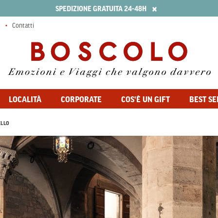
×
SPEDIZIONE GRATUITA 24-48H
Contatti
LOCALITÀ
CORPORATE
COS'È UN GIFT
BEST SE
ELLO