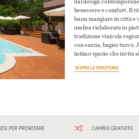
dal design contemporaneo 
benessere e comfort. Il r
buon mangiare in città e 
umbra rielaborata in piatt
tradizione vinicola region
con sauna, bagno turco, Ja
intimo spazio che invita a
SCOPRI LA STRUTTURA
MESI PER PRENOTARE
CAMBIO GRATUITO