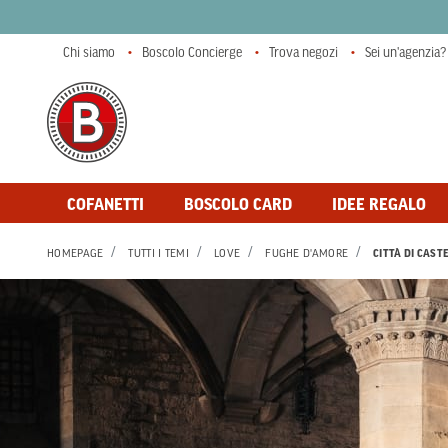
Chi siamo
Boscolo Concierge
Trova negozi
Sei un'agenzia?
COFANETTI
BOSCOLO CARD
IDEE REGALO
HOMEPAGE
TUTTI I TEMI
LOVE
FUGHE D'AMORE
CITTÀ DI CAST