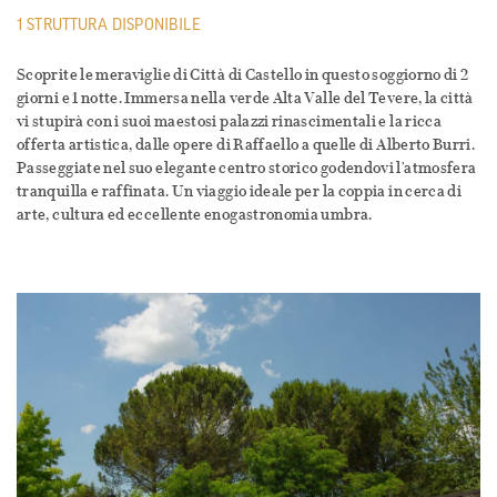
1 STRUTTURA DISPONIBILE
Scoprite le meraviglie di Città di Castello in questo soggiorno di 2
giorni e 1 notte. Immersa nella verde Alta Valle del Tevere, la città
vi stupirà con i suoi maestosi palazzi rinascimentali e la ricca
offerta artistica, dalle opere di Raffaello a quelle di Alberto Burri.
Passeggiate nel suo elegante centro storico godendovi l'atmosfera
tranquilla e raffinata. Un viaggio ideale per la coppia in cerca di
arte, cultura ed eccellente enogastronomia umbra.