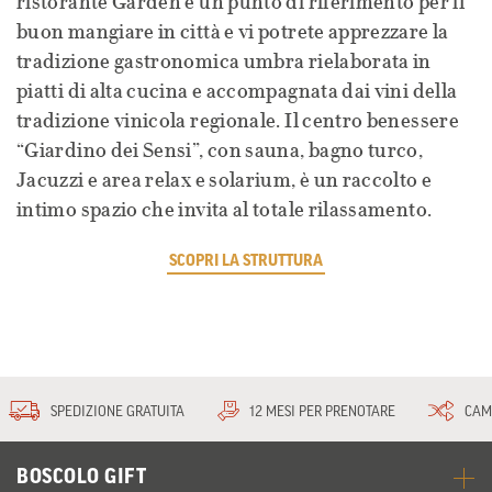
ristorante Garden è un punto di riferimento per il
buon mangiare in città e vi potrete apprezzare la
tradizione gastronomica umbra rielaborata in
piatti di alta cucina e accompagnata dai vini della
tradizione vinicola regionale. Il centro benessere
“Giardino dei Sensi”, con sauna, bagno turco,
Jacuzzi e area relax e solarium, è un raccolto e
intimo spazio che invita al totale rilassamento.
SCOPRI LA STRUTTURA
SPEDIZIONE GRATUITA
12 MESI PER PRENOTARE
CAM
BOSCOLO GIFT