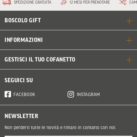
SPEDIZIONE GRATUITA
12 MESI PER PRENOTARE
CAM
BOSCOLO GIFT
INFORMAZIONI
GESTISCI IL TUO COFANETTO
SEGUICI SU
FACEBOOK
INSTAGRAM
NEWSLETTER
Non perderti tutte le novità e rimani in contatto con noi.