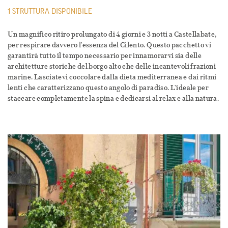
1 STRUTTURA DISPONIBILE
Un magnifico ritiro prolungato di 4 giorni e 3 notti a Castellabate,
per respirare davvero l'essenza del Cilento. Questo pacchetto vi
garantirà tutto il tempo necessario per innamorarvi sia delle
architetture storiche del borgo alto che delle incantevoli frazioni
marine. Lasciatevi coccolare dalla dieta mediterranea e dai ritmi
lenti che caratterizzano questo angolo di paradiso. L'ideale per
staccare completamente la spina e dedicarsi al relax e alla natura.