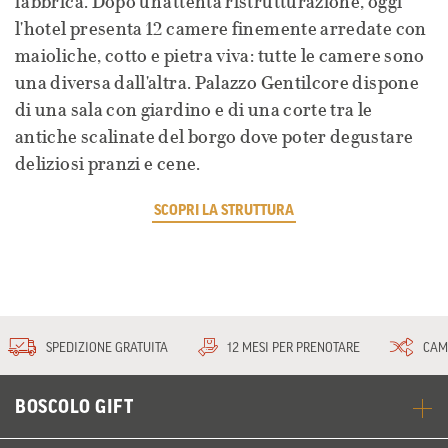
fabbrica. Dopo un'attenta ristrutturazione, oggi
l'hotel presenta 12 camere finemente arredate con
maioliche, cotto e pietra viva: tutte le camere sono
una diversa dall'altra. Palazzo Gentilcore dispone
di una sala con giardino e di una corte tra le
antiche scalinate del borgo dove poter degustare
deliziosi pranzi e cene.
SCOPRI LA STRUTTURA
SPEDIZIONE GRATUITA
12 MESI PER PRENOTARE
CAM
BOSCOLO GIFT