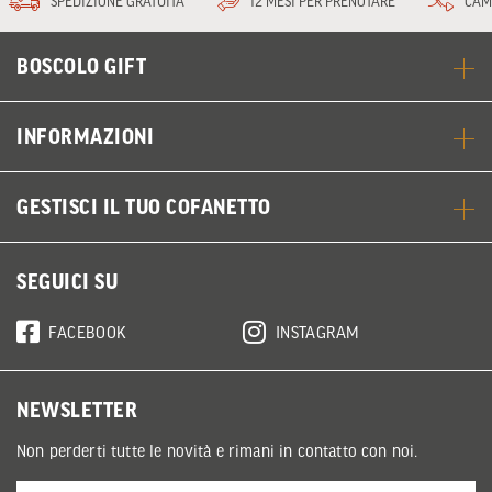
SPEDIZIONE GRATUITA
12 MESI PER PRENOTARE
CAM
BOSCOLO GIFT
INFORMAZIONI
GESTISCI IL TUO COFANETTO
SEGUICI SU
FACEBOOK
INSTAGRAM
NEWSLETTER
Non perderti tutte le novità e rimani in contatto con noi.