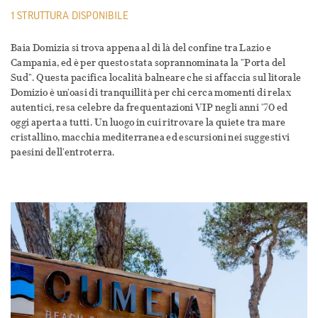
1 STRUTTURA DISPONIBILE
Baia Domizia si trova appena al di là del confine tra Lazio e
Campania, ed è per questo stata soprannominata la "Porta del
Sud". Questa pacifica località balneare che si affaccia sul litorale
Domizio è un'oasi di tranquillità per chi cerca momenti di relax
autentici, resa celebre da frequentazioni VIP negli anni '70 ed
oggi aperta a tutti. Un luogo in cui ritrovare la quiete tra mare
cristallino, macchia mediterranea ed escursioni nei suggestivi
paesini dell'entroterra.