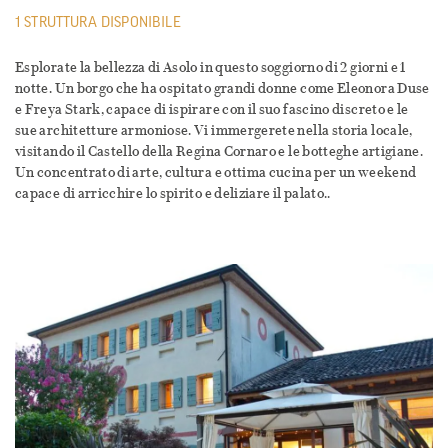
1 STRUTTURA DISPONIBILE
Esplorate la bellezza di Asolo in questo soggiorno di 2 giorni e 1
notte. Un borgo che ha ospitato grandi donne come Eleonora Duse
e Freya Stark, capace di ispirare con il suo fascino discreto e le
sue architetture armoniose. Vi immergerete nella storia locale,
visitando il Castello della Regina Cornaro e le botteghe artigiane.
Un concentrato di arte, cultura e ottima cucina per un weekend
capace di arricchire lo spirito e deliziare il palato..