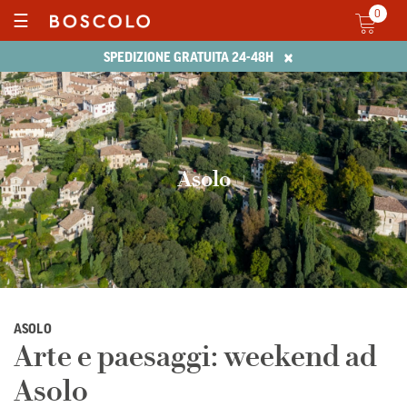
0
☰
×
SPEDIZIONE GRATUITA 24-48H
Asolo
ASOLO
Arte e paesaggi: weekend ad
Asolo