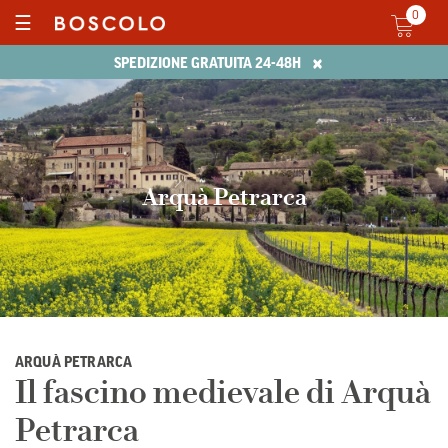
0
☰
×
SPEDIZIONE GRATUITA 24-48H
Arquà Petrarca
ARQUÀ PETRARCA
Il fascino medievale di Arquà
Petrarca