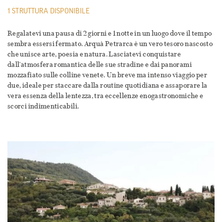
1 STRUTTURA DISPONIBILE
Regalatevi una pausa di 2 giorni e 1 notte in un luogo dove il tempo
sembra essersi fermato. Arquà Petrarca è un vero tesoro nascosto
che unisce arte, poesia e natura. Lasciatevi conquistare
dall'atmosfera romantica delle sue stradine e dai panorami
mozzafiato sulle colline venete. Un breve ma intenso viaggio per
due, ideale per staccare dalla routine quotidiana e assaporare la
vera essenza della lentezza, tra eccellenze enogastronomiche e
scorci indimenticabili.