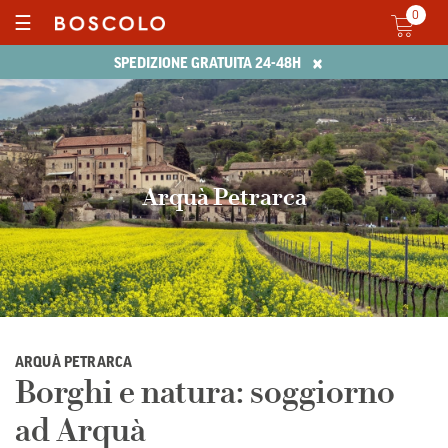
0
☰
×
SPEDIZIONE GRATUITA 24-48H
Arquà Petrarca
ARQUÀ PETRARCA
Borghi e natura: soggiorno
ad Arquà