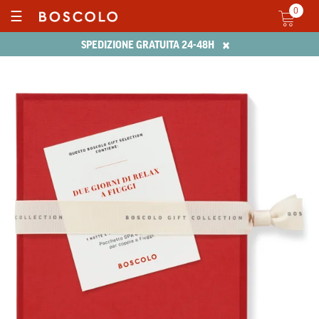
0
☰
×
SPEDIZIONE GRATUITA 24-48H