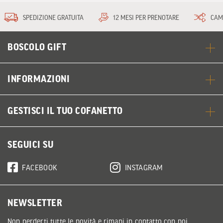
SPEDIZIONE GRATUITA
12 MESI PER PRENOTARE
CAM
BOSCOLO GIFT
INFORMAZIONI
GESTISCI IL TUO COFANETTO
SEGUICI SU
FACEBOOK
INSTAGRAM
NEWSLETTER
Non perderti tutte le novità e rimani in contatto con noi.