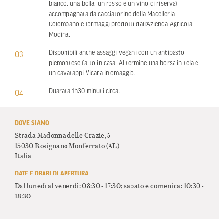
bianco, una bolla, un rosso e un vino di riserva)
accompagnata da cacciatorino della Macelleria
Colombano e formaggi prodotti dall'Azienda Agricola
Modina.
Disponibili anche assaggi vegani con un antipasto
03
piemontese fatto in casa. Al termine una borsa in tela e
un cavatappi Vicara in omaggio.
Duarata 1h30 minuti circa.
04
DOVE SIAMO
Strada Madonna delle Grazie, 5
15030 Rosignano Monferrato
(AL)
Italia
DATE E ORARI DI APERTURA
Dal lunedì al venerdì: 08:30 - 17:30; sabato e domenica: 10:30 -
18:30