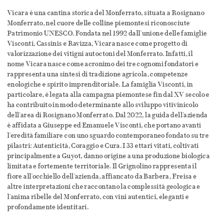
Vicara è una cantina storica del Monferrato, situata a Rosignano
Monferrato, nel cuore delle colline piemontesi riconosciute
Patrimonio UNESCO. Fondata nel 1992 dall’unione delle famiglie
Visconti, Cassinis e Ravizza, Vicara nasce come progetto di
valorizzazione dei vitigni autoctoni del Monferrato. Infatti, il
nome Vicara nasce come acronimo dei tre cognomi fondatori e
rappresenta una sintesi di tradizione agricola, competenze
enologiche e spirito imprenditoriale. La famiglia Visconti, in
particolare, è legata alla campagna piemontese fin dal XV secolo e
ha contribuito in modo determinante allo sviluppo vitivinicolo
dell’area di Rosignano Monferrato. Dal 2022, la guida dell’azienda
è affidata a Giuseppe ed Emanuele Visconti, che portano avanti
l’eredità familiare con uno sguardo contemporaneo fondato su tre
pilastri: Autenticità, Coraggio e Cura. I 33 ettari vitati, coltivati
principalmente a Guyot, danno origine a una produzione biologica
limitata e fortemente territoriale. Il Grignolino rappresenta il
fiore all’occhiello dell’azienda, affiancato da Barbera, Freisa e
altre interpretazioni che raccontano la complessità geologica e
l’anima ribelle del Monferrato, con vini autentici, eleganti e
profondamente identitari.