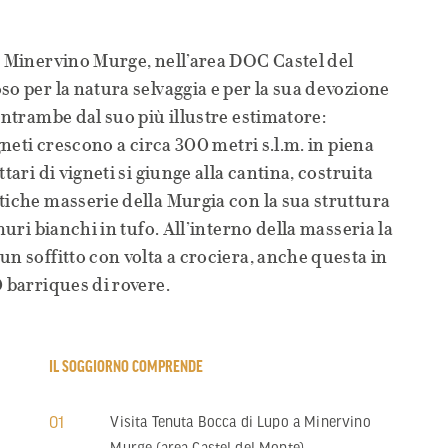
i Minervino Murge, nell’area DOC Castel del
so per la natura selvaggia e per la sua devozione
entrambe dal suo più illustre estimatore:
igneti crescono a circa 300 metri s.l.m. in piena
tari di vigneti si giunge alla cantina, costruita
tiche masserie della Murgia con la sua struttura
muri bianchi in tufo. All’interno della masseria la
un soffitto con volta a crociera, anche questa in
0 barriques di rovere.
IL SOGGIORNO COMPRENDE
01
Visita Tenuta Bocca di Lupo a Minervino
Murge (area Castel del Monte).