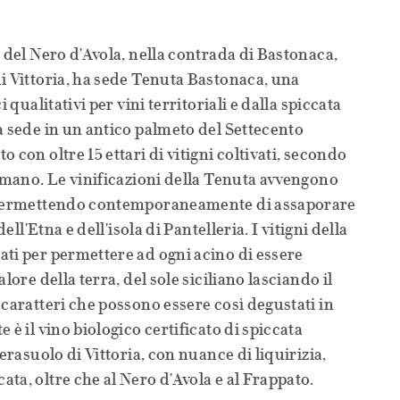
e del Nero d'Avola, nella contrada di Bastonaca,
i Vittoria, ha sede Tenuta Bastonaca, una
i qualitativi per vini territoriali e dalla spiccata
a sede in un antico palmeto del Settecento
 con oltre 15 ettari di vitigni coltivati, secondo
a mano. Le vinificazioni della Tenuta avvengono
a permettendo contemporaneamente di assaporare
dell'Etna e dell'isola di Pantelleria. I vitigni della
ti per permettere ad ogni acino di essere
lore della terra, del sole siciliano lasciando il
 caratteri che possono essere così degustati in
 è il vino biologico certificato di spiccata
Cerasuolo di Vittoria, con nuance di liquirizia,
ta, oltre che al Nero d'Avola e al Frappato.