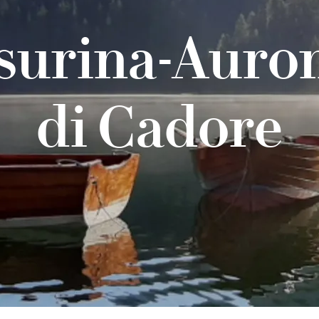
surina-Auro
di Cadore