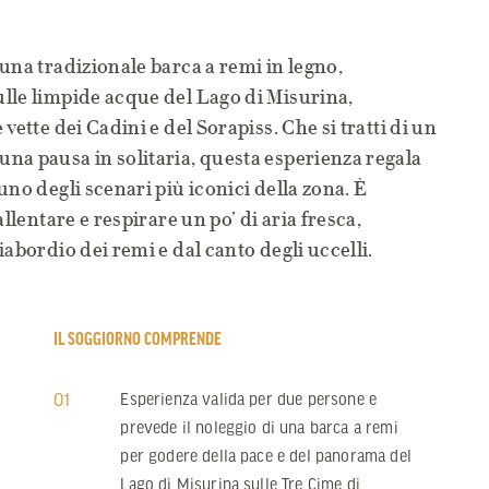
una tradizionale barca a remi in legno,
lle limpide acque del Lago di Misurina,
vette dei Cadini e del Sorapiss. Che si tratti di un
na pausa in solitaria, questa esperienza regala
no degli scenari più iconici della zona. È
llentare e respirare un po’ di aria fresca,
abordio dei remi e dal canto degli uccelli.
IL SOGGIORNO COMPRENDE
01
Esperienza valida per due persone e
prevede il noleggio di una barca a remi
per godere della pace e del panorama del
Lago di Misurina sulle Tre Cime di