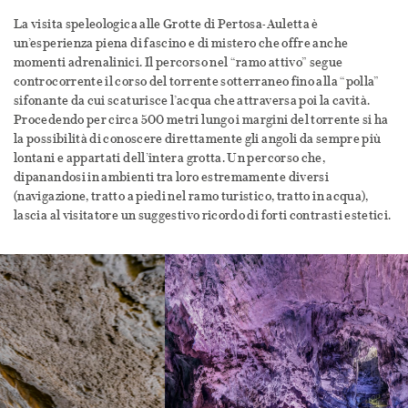
La visita speleologica alle Grotte di Pertosa-Auletta è
un’esperienza piena di fascino e di mistero che offre anche
momenti adrenalinici. Il percorso nel “ramo attivo” segue
controcorrente il corso del torrente sotterraneo fino alla “polla”
sifonante da cui scaturisce l’acqua che attraversa poi la cavità.
Procedendo per circa 500 metri lungo i margini del torrente si ha
la possibilità di conoscere direttamente gli angoli da sempre più
lontani e appartati dell’intera grotta. Un percorso che,
dipanandosi in ambienti tra loro estremamente diversi
(navigazione, tratto a piedi nel ramo turistico, tratto in acqua),
lascia al visitatore un suggestivo ricordo di forti contrasti estetici.