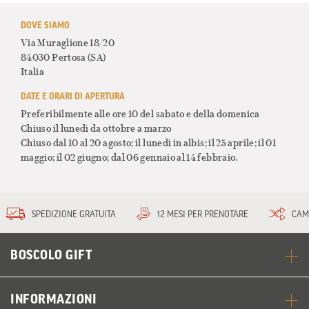
DOVE SIAMO
Via Muraglione 18/20
84030 Pertosa
(SA)
Italia
DATE E ORARI DI APERTURA
Preferibilmente alle ore 10 del sabato e della domenica
Chiuso il lunedì da ottobre a marzo
Chiuso dal 10 al 20 agosto; il lunedì in albis; il 25 aprile; il 01
maggio; il 02 giugno; dal 06 gennaio al 14 febbraio.
SPEDIZIONE GRATUITA
12 MESI PER PRENOTARE
CAM
BOSCOLO GIFT
INFORMAZIONI