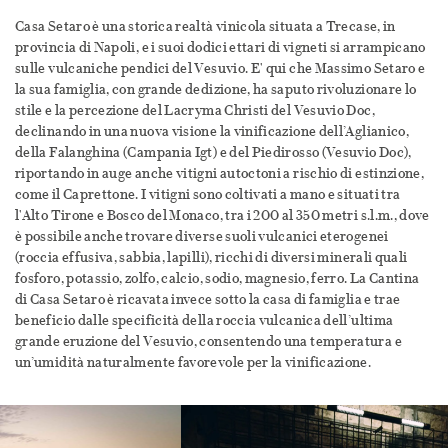
Casa Setaro è una storica realtà vinicola situata a Trecase, in
provincia di Napoli, e i suoi dodici ettari di vigneti si arrampicano
sulle vulcaniche pendici del Vesuvio. E' qui che Massimo Setaro e
la sua famiglia, con grande dedizione, ha saputo rivoluzionare lo
stile e la percezione del Lacryma Christi del Vesuvio Doc,
declinando in una nuova visione la vinificazione dell’Aglianico,
della Falanghina (Campania Igt) e del Piedirosso (Vesuvio Doc),
riportando in auge anche vitigni autoctoni a rischio di estinzione,
come il Caprettone. I vitigni sono coltivati a mano e situati tra
l'Alto Tirone e Bosco del Monaco, tra i 200 al 350 metri s.l.m., dove
è possibile anche trovare diverse suoli vulcanici eterogenei
(roccia effusiva, sabbia, lapilli), ricchi di diversi minerali quali
fosforo, potassio, zolfo, calcio, sodio, magnesio, ferro. La Cantina
di Casa Setaro è ricavata invece sotto la casa di famiglia e trae
beneficio dalle specificità della roccia vulcanica dell’ultima
grande eruzione del Vesuvio, consentendo una temperatura e
un’umidità naturalmente favorevole per la vinificazione.