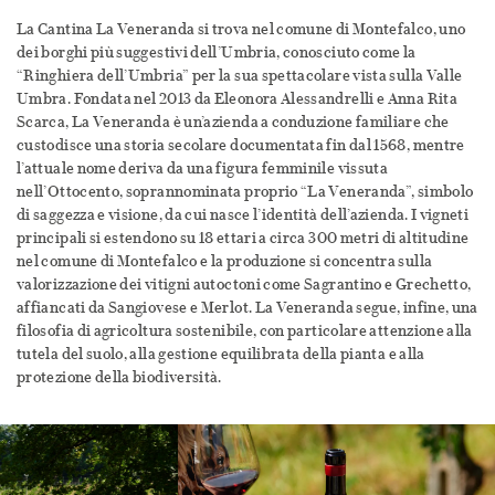
La Cantina La Veneranda si trova nel comune di Montefalco, uno
dei borghi più suggestivi dell’Umbria, conosciuto come la
“Ringhiera dell’Umbria” per la sua spettacolare vista sulla Valle
Umbra. Fondata nel 2013 da Eleonora Alessandrelli e Anna Rita
Scarca, La Veneranda è un’azienda a conduzione familiare che
custodisce una storia secolare documentata fin dal 1568, mentre
l’attuale nome deriva da una figura femminile vissuta
nell’Ottocento, soprannominata proprio “La Veneranda”, simbolo
di saggezza e visione, da cui nasce l’identità dell’azienda. I vigneti
principali si estendono su 18 ettari a circa 300 metri di altitudine
nel comune di Montefalco e la produzione si concentra sulla
valorizzazione dei vitigni autoctoni come Sagrantino e Grechetto,
affiancati da Sangiovese e Merlot. La Veneranda segue, infine, una
filosofia di agricoltura sostenibile, con particolare attenzione alla
tutela del suolo, alla gestione equilibrata della pianta e alla
protezione della biodiversità.