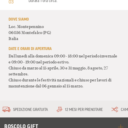
Durata 1 ora circa.
03
DOVE SIAMO
Loc. Montepennino
06036 Montefalco
(PG)
Italia
DATE E ORARI DI APERTURA
Dal lunedì alla domenica 09:00 - 18:00 nel periodo invernale
e 09:00 - 19:00 nel periodo estivo.
Chiuso da marzo al 15 aprile, 30 e 31 maggio, 8 agosto, 27
settembre.
Chiuso durante le festività nazionali e chiuso per lavori di
manutenzione dal 06 gennaio al 15 marzo.
SPEDIZIONE GRATUITA
12 MESI PER PRENOTARE
CAM
BOSCOLO GIFT