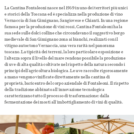
La Cantina Fontaleoni nasce nel 1959 in uno dei territori più unici
e storici della Toscana ed è specializza nella produzione di vino
Vernaccia di San Gimignano, Sangiovese e Chianti. In una regione
famosa per la produzione di vini rossi, Cantina Fontaleoni ha la
sua sede sulle dolci colline che circondavano il suggestivo borgo
medievale di San Gimignano zona ai bianchi, realizzati con il
vitigno autoctono Vernaccia, una vera rarità nel panorama
toscano. La tipicità dei terreni, la loro particolare esposizione e
l’altezza sopra il livello del mare rendono possibile la produzione
di uve di alta qualità coltivate nel rispetto della natura secondo i
principi dell’agricoltura biologica. Le uve raccolte rigorosamente
a mano vengono vinificate direttamente nella cantina di
proprietà, baricentro del corpo aziendale di Fontaleoni. Il rispetto
della tradizione abbinato all’innovazione tecnologica
caratterizzano tutto il processo di trasformazione: dalla
fermentazione dei mosti all’imbottigliamento di vini di qualità.