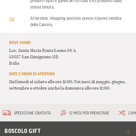
prodotti tipici e panificati con Olio EVO prodotto dalla
stessa tenuta.
Al termine, shopping assistito presso il punto vendita
04
della Cantina.
DOVE SIAMO
Loc. Santa Maria Fonte Leone 39/A
53037 San Gimignano
(SI)
Italia
DATE E ORARI DI APERTURA
Dal lunedì al sabato alle ore 11:00. Nei mesi di maggio, giugno,
settembre e ottobre anche la domenica alle ore 11:00.
SPEDIZIONE GRATUITA
12 MESI PER PRENOTARE
CAM
BOSCOLO GIFT