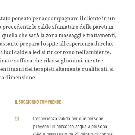
stato pensato per accompagnare il cliente in un
 precedenti: le calde sfumature delle pareti in
quella che sarà la zona massaggi e trattamenti,
ssante prepara l’ospite all’esperienza di relax
di luci calde a led si rincorrono nell’ambiente,
ma e soffusa che rilassa gli animi, mentre,
ti mani dei terapisti altamente qualificati, si
ltra dimensione.
IL SOGGIORNO COMPRENDE
01
L'esperienza valida per due persone
prevede un percorso acqua a persona
(SPA e massaggio da 25 minuti di coppia).