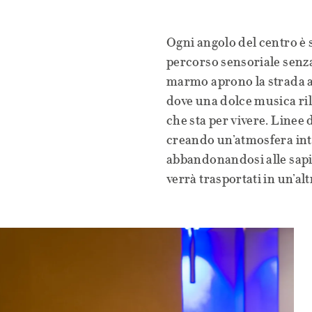
Ogni angolo del centro è 
percorso sensoriale senza
marmo aprono la strada a 
dove una dolce musica rila
che sta per vivere. Linee 
creando un’atmosfera inti
abbandonandosi alle sapien
verrà trasportati in un’a