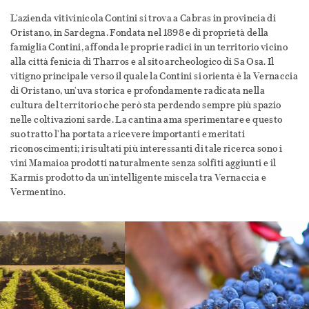
L'azienda vitivinicola Contini si trova a Cabras in provincia di
Oristano, in Sardegna. Fondata nel 1898 e di proprietà della
famiglia Contini, affonda le proprie radici in un territorio vicino
alla città fenicia di Tharros e al sito archeologico di Sa Osa. Il
vitigno principale verso il quale la Contini si orienta è la Vernaccia
di Oristano, un'uva storica e profondamente radicata nella
cultura del territorio che però sta perdendo sempre più spazio
nelle coltivazioni sarde. La cantina ama sperimentare e questo
suo tratto l'ha portata a ricevere importanti e meritati
riconoscimenti; i risultati più interessanti di tale ricerca sono i
vini Mamaioa prodotti naturalmente senza solfiti aggiunti e il
Karmis prodotto da un'intelligente miscela tra Vernaccia e
Vermentino.