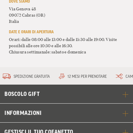
DOVE SIAMO
Via Genova 48
09072 Cabras
(OR)
Italia
DATE E ORARI DI APERTURA
Orari: dalle 08:00 alle 13:00 e dalle 15:30 alle 19:00. Visite
possibili alle ore 10:30 e alle 16:30.
Chiusura settimanale: sabato e domenica
SPEDIZIONE GRATUITA
12 MESI PER PRENOTARE
CAM
BOSCOLO GIFT
INFORMAZIONI
GESTISCI IL TUO COFANETTO