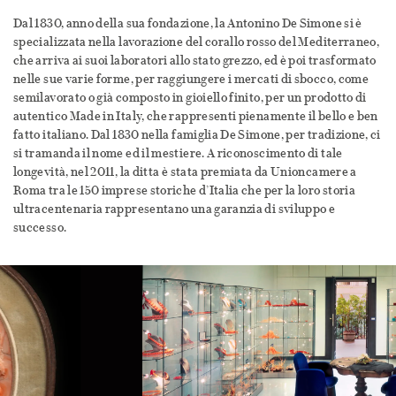
Dal 1830, anno della sua fondazione, la Antonino De Simone si è
specializzata nella lavorazione del corallo rosso del Mediterraneo,
che arriva ai suoi laboratori allo stato grezzo, ed è poi trasformato
nelle sue varie forme, per raggiungere i mercati di sbocco, come
semilavorato o già composto in gioiello finito, per un prodotto di
autentico Made in Italy, che rappresenti pienamente il bello e ben
fatto italiano. Dal 1830 nella famiglia De Simone, per tradizione, ci
si tramanda il nome ed il mestiere. A riconoscimento di tale
longevità, nel 2011, la ditta è stata premiata da Unioncamere a
Roma tra le 150 imprese storiche d’Italia che per la loro storia
ultracentenaria rappresentano una garanzia di sviluppo e
successo.