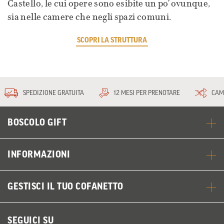
Castello, le cui opere sono esibite un po' ovunque,
sia nelle camere che negli spazi comuni.
SCOPRI LA STRUTTURA
SPEDIZIONE GRATUITA
12 MESI PER PRENOTARE
CAM
BOSCOLO GIFT
INFORMAZIONI
GESTISCI IL TUO COFANETTO
SEGUICI SU