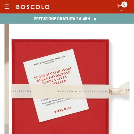
0
☰
×
SPEDIZIONE GRATUITA 24-48H