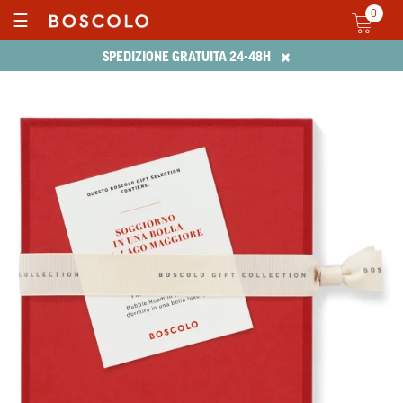
0
☰
×
SPEDIZIONE GRATUITA 24-48H