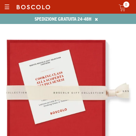
0
☰
×
SPEDIZIONE GRATUITA 24-48H