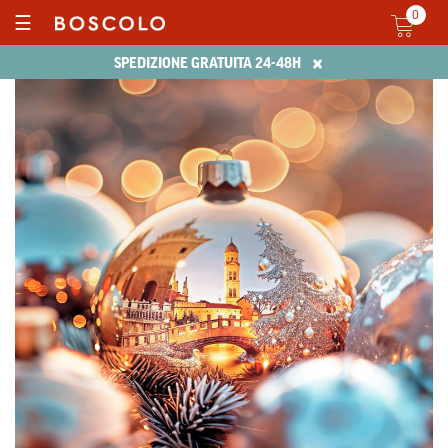
0
☰
×
SPEDIZIONE GRATUITA 24-48H