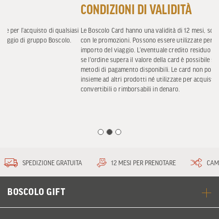
CONDIZIONI DI VALIDITÀ
asi
Le Boscolo Card hanno una validità di 12 mesi, sono cumulabili tra loro e
con le promozioni. Possono essere utilizzate per pagare l’acconto o l’intero
importo del viaggio. L’eventuale credito residuo rimane disponibile, mentre
se l’ordine supera il valore della card è possibile saldare la differenza con i
metodi di pagamento disponibili. Le card non possono essere acquistate
insieme ad altri prodotti né utilizzate per acquistare altre card, e non sono
convertibili o rimborsabili in denaro.
SPEDIZIONE GRATUITA
12 MESI PER PRENOTARE
CAM
BOSCOLO GIFT